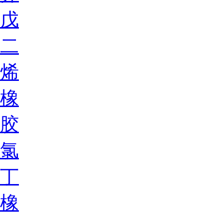
戊
二
烯
橡
胶
氯
丁
橡