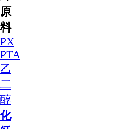
原
料
PX
PTA
乙
二
醇
化