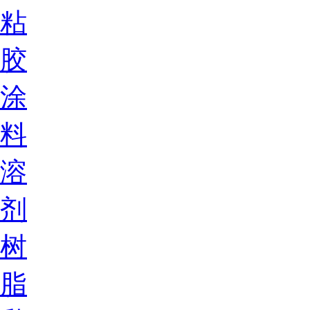
粘
胶
涂
料
溶
剂
树
脂