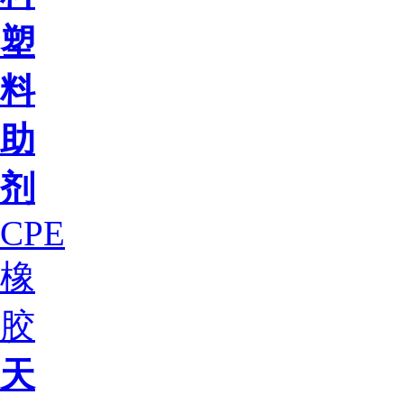
塑
料
助
剂
CPE
橡
胶
天