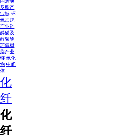
丙烯酸
及酯产
业链
环
氧乙烷
产业链
醇醚及
醇聚醚
环氧树
脂产业
链
氯化
物
中间
体
化
纤
化
纤