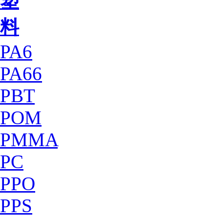
塑
料
PA6
PA66
PBT
POM
PMMA
PC
PPO
PPS