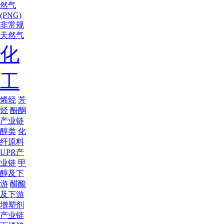
然气
(PNG)
非常规
天然气
化
工
烯烃
芳
烃
酚酮
产业链
醇类
化
纤原料
UPR产
业链
甲
醇及下
游
醋酸
及下游
增塑剂
产业链