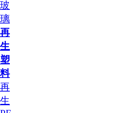
玻
璃
再
生
塑
料
再
生