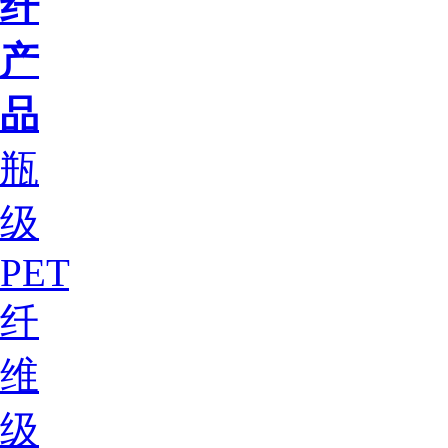
纤
产
品
瓶
级
PET
纤
维
级