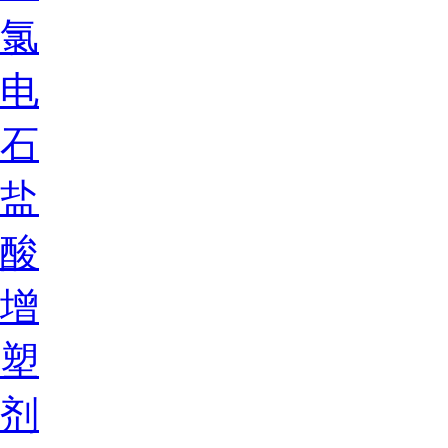
氯
电
石
盐
酸
增
塑
剂