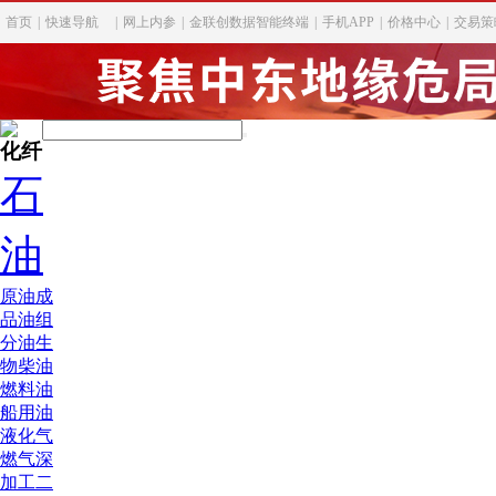
首页
|
快速导航
|
网上内参
|
金联创数据智能终端
|
手机APP
|
价格中心
|
交易策
化纤
石
油
原油
成
品油
组
分油
生
物柴油
燃料油
船用油
液化气
燃气深
加工
二