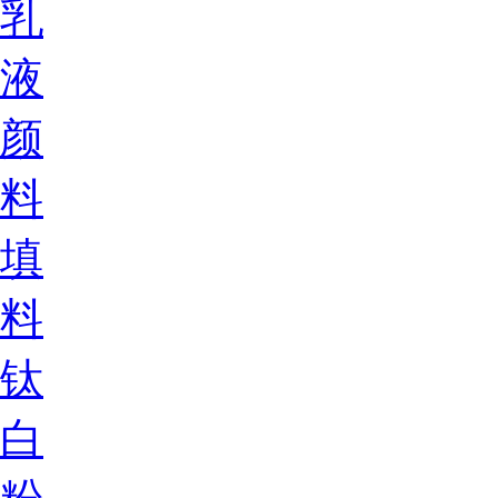
乳
液
颜
料
填
料
钛
白