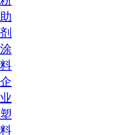
粉
助
剂
涂
料
企
业
塑
料