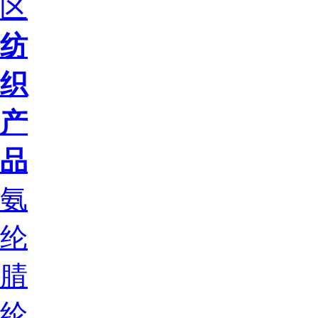
区
纺
织
产
品
氨
纶
腈
纶