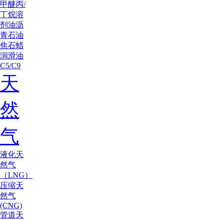
甲醚
丙/
丁烷
溶
剂油
沥
青
石油
焦
石蜡
润滑油
C5/C9
天
然
气
液化天
然气
（LNG）
压缩天
然气
(CNG)
管道天