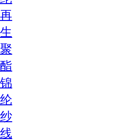
再
生
聚
酯
锦
纶
纱
线