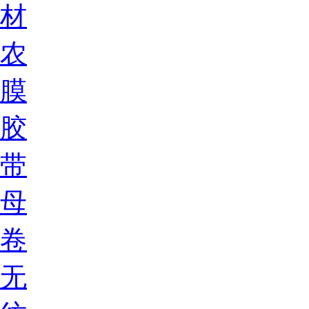
材
农
膜
胶
带
母
卷
无