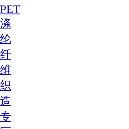
PET
涤
纶
纤
维
织
造
专