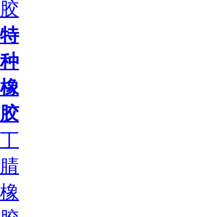
胶
特
种
橡
胶
丁
腈
橡