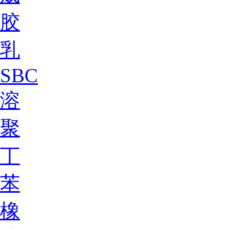
胶
乳
SBC
溶
聚
丁
苯
橡